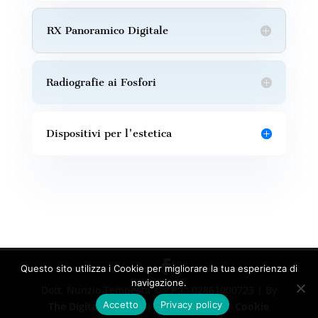
RX Panoramico Digitale
Radiografie ai Fosfori
Dispositivi per l'estetica
Questo sito utilizza i Cookie per migliorare la tua esperienza di
navigazione.
Dott. Nunzio Tempesta © - P.I.: 02861000723 | By
Accetto
Privacy policy
The Digital Box SPA
|
Privacy/Policy
|
Cookie